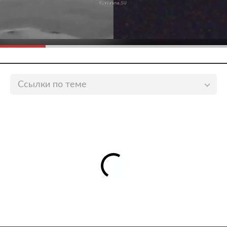
Ссылки по теме
В Финском заливе заметили летучий голландец.
Судно парило над водой
«Фонтанка»
Теплоход с пассажирами столкнулся с
гидроциклом в Финском заливе
lenta.ru
Мужчина опубликовал фото с «летающим в небе»
кораблем и нашел этому объяснение
lenta.ru