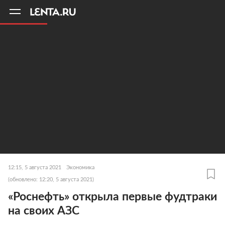
11
A
12:15, 5 августа 2021
Экономика
(обновлено: 12:20, 5 августа 2021)
«Роснефть» открыла первые фудтраки
на своих АЗС