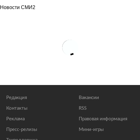
«Роснефть» назвала победителей смотра-конкурса
Новости СМИ2
«Лучший по профессии»
lenta.ru
«Роснефть» во 2 квартале обеспечила ВР почти
половину добычи нефти
lenta.ru
«Роснефть» полностью восстановила Коневский
Рождество-Богородичный монастырь
lenta.ru
Редакция
Вакансии
Контакты
RSS
Реклама
Правовая информация
Пресс-релизы
Мини-игры