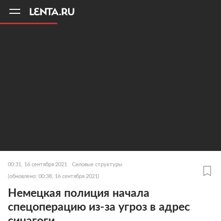
11
A
00:31, 16 сентября 2021
Силовые структуры
(обновлено: 00:38, 16 сентября 2021)
Немецкая полиция начала
спецоперацию из-за угроз в адрес
синагоги