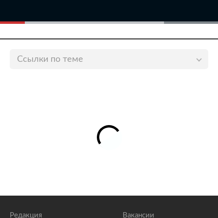
Ссылки по теме
Расстрелявшего людей у синагоги в Германии
приговорили к пожизненному заключению
lenta.ru
Причастных к теракту в Вене арестовали в
Швейцарии
lenta.ru
Израиль заметил рост ненависти к евреям на
Украине
lenta.ru
Редакция
Вакансии