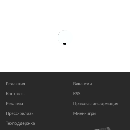
«МегаФон» запустил тариф с TikTok-домом Dream
Team House
lenta.ru
Абонентов «МегаФона» подключат к бесплатному
сервису для защиты от спам-звонков
lenta.ru
«МегаФон» предоставит российским студентам
льготную связь
lenta.ru
Редакция
Вакансии
Контакты
RSS
Реклама
Правовая информация
Пресс-релизы
Мини-игры
Техподдержка