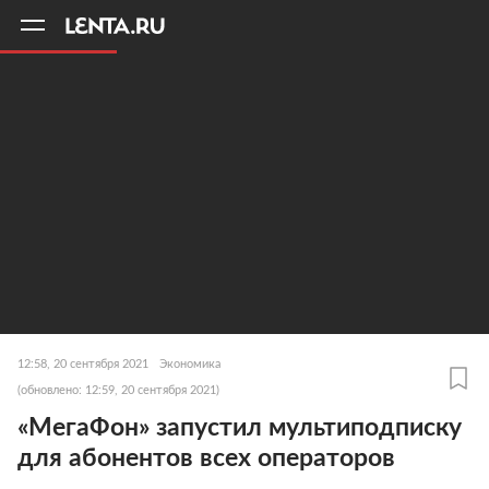
11
A
12:58, 20 сентября 2021
Экономика
(обновлено: 12:59, 20 сентября 2021)
«МегаФон» запустил мультиподписку
для абонентов всех операторов