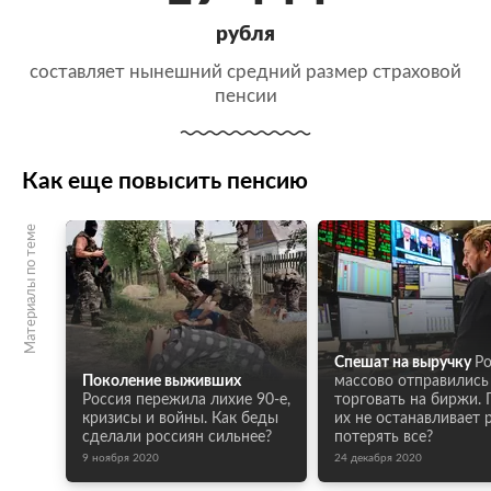
рубля
составляет нынешний средний размер страховой
пенсии
Как еще повысить пенсию
Материалы по теме
Спешат на выручку
Ро
Поколение выживших
массово отправились
Россия пережила лихие 90-е,
торговать на биржи.
кризисы и войны. Как беды
их не останавливает 
сделали россиян сильнее?
потерять все?
9 ноября 2020
24 декабря 2020