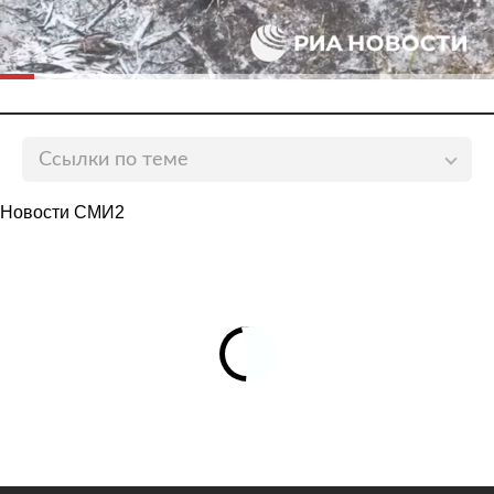
Ссылки по теме
В России заявили о росте средней пенсии граждан
Новости СМИ2
до 20 тысяч рублей
lenta.ru
Назван средний размер пенсий в следующем году
lenta.ru
Россиянам рассказали о возможности получать две
пенсии одновременно
lenta.ru