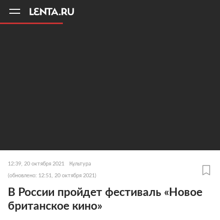
11
A
12:39, 20 октября 2021
Культура
(обновлено: 12:51, 20 октября 2021)
В России пройдет фестиваль «Новое
британское кино»