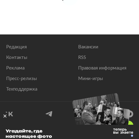
Редакция
Вакансии
Контакты
RSS
Реклама
Правовая информация
Пресс-релизы
Мини-игры
Техподдержка
18
+
Угадайте, где
настоящее фото
© 1999–2026 Все права защищены.