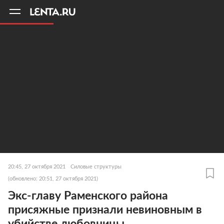
11
A
20:45, 27 октября 2021
Силовые структуры
(обновлено: 20:51, 27 октября 2021)
Экс-главу Раменского района
присяжные признали невиновным в
убийстве любовницы