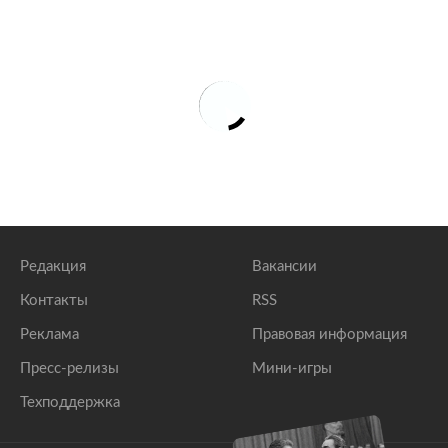
экс-чиновник попросил об оправдании
lenta.ru
Раскрыта переписка убитой любовницы главы
Раменского района Московской области
lenta.ru
Российский чиновник заявил о своей невиновности
в убийстве любовницы
lenta.ru
Редакция
Вакансии
Контакты
RSS
Реклама
Правовая информация
Пресс-релизы
Мини-игры
Техподдержка