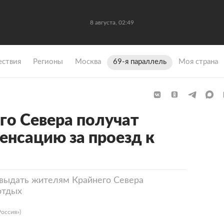
8 августа, 02:49
ствия
Регионы
Москва
69-я параллель
Моя страна
о Севера получат
нсацию за проезд к
 выдать жителям Крайнего Севера
отдых
Россия»)