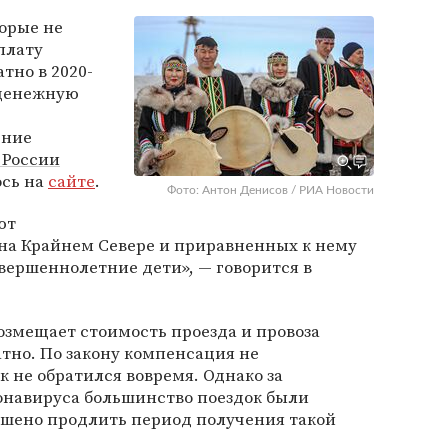
орые не
плату
тно в 2020-
 денежную
ение
 России
сь на
сайте
.
Фото: Антон Денисов / РИА Новости
ют
 на Крайнем Севере и приравненных к нему
овершеннолетние дети», — говорится в
возмещает стоимость проезда и провоза
атно. По закону компенсация не
к не обратился вовремя. Однако за
ронавируса большинство поездок были
ешено продлить период получения такой