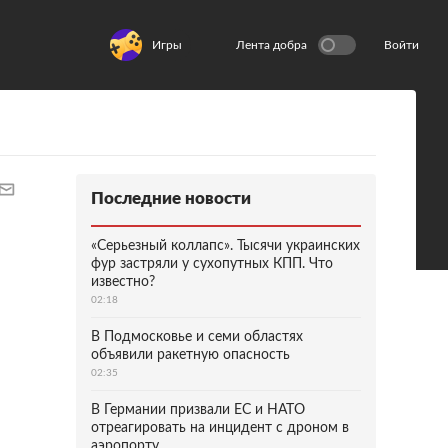
Игры
Лента добра
Войти
Последние новости
«Серьезный коллапс». Тысячи украинских
фур застряли у сухопутных КПП. Что
известно?
02:18
В Подмосковье и семи областях
объявили ракетную опасность
02:35
В Германии призвали ЕС и НАТО
отреагировать на инцидент с дроном в
аэропорту