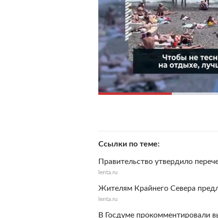
Ссылки по теме
Правительство утвердило переч
lenta.ru
Жителям Крайнего Севера предл
lenta.ru
В Госдуме прокомментировали в