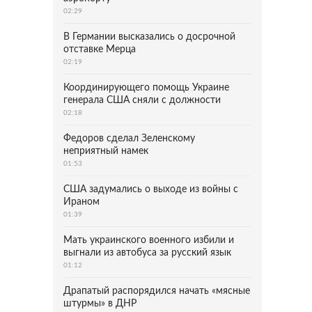
02:29
В Германии высказались о досрочной
отставке Мерца
02:19
Координирующего помощь Украине
генерала США сняли с должности
02:18
Федоров сделал Зеленскому
неприятный намек
01:53
США задумались о выходе из войны с
Ираном
01:39
Мать украинского военного избили и
выгнали из автобуса за русский язык
01:12
Драпатый распорядился начать «мясные
штурмы» в ДНР