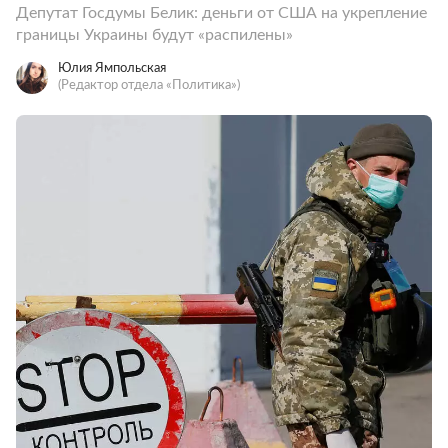
Депутат Госдумы Белик: деньги от США на укрепление
границы Украины будут «распилены»
Юлия Ямпольская
(Редактор отдела «Политика»)