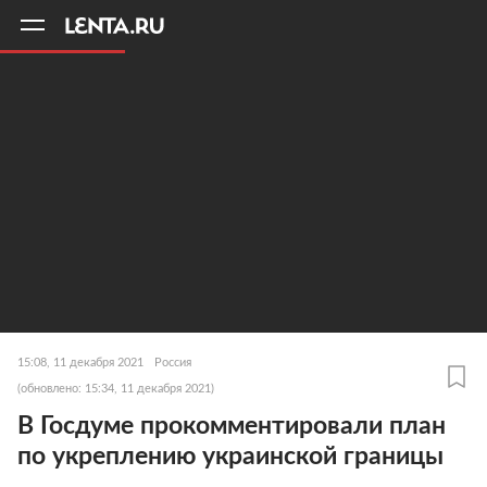
11
A
15:08, 11 декабря 2021
Россия
(обновлено: 15:34, 11 декабря 2021)
В Госдуме прокомментировали план
по укреплению украинской границы