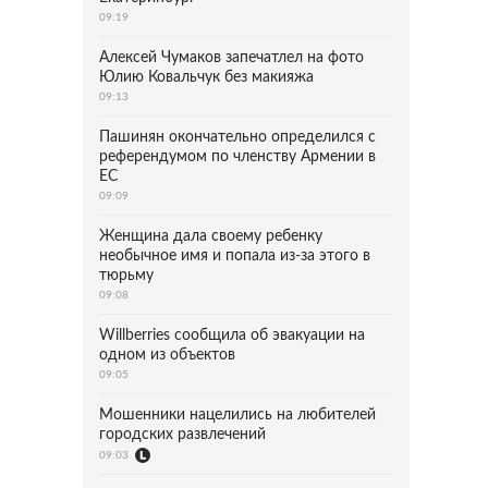
09:19
Алексей Чумаков запечатлел на фото
Юлию Ковальчук без макияжа
09:13
Пашинян окончательно определился с
референдумом по членству Армении в
ЕС
09:09
Женщина дала своему ребенку
необычное имя и попала из-за этого в
тюрьму
09:08
Willberries сообщила об эвакуации на
одном из объектов
09:05
Мошенники нацелились на любителей
городских развлечений
09:03