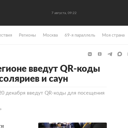
7 августа, 09:22
ствия
Регионы
Москва
69-я параллель
Моя страна
егионе введут QR-коды
соляриев и саун
20 декабря введут QR-коды для посещения
а
ти