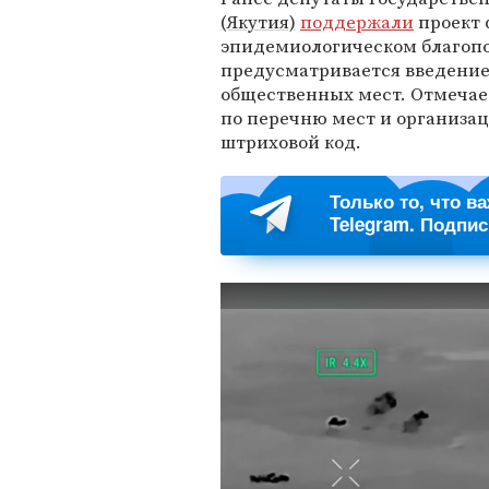
(Якутия)
поддержали
проект 
эпидемиологическом благопо
предусматривается введение
общественных мест. Отмечает
по перечню мест и организац
штриховой код.
Только то, что в
Telegram. Подпи