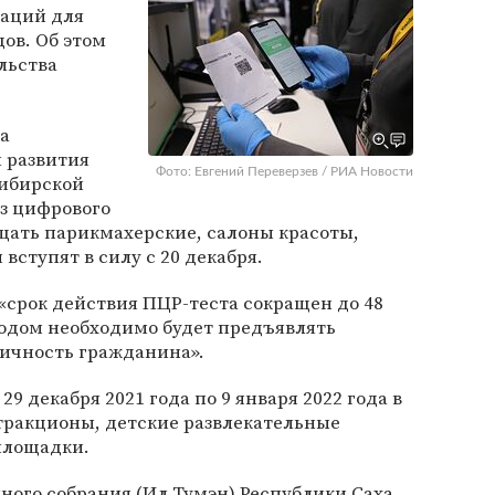
заций для
ов. Об этом
льства
а
 развития
Фото: Евгений Переверзев / РИА Новости
ибирской
ез цифрового
щать парикмахерские, салоны красоты,
вступят в силу с 20 декабря.
«срок действия ПЦР-теста сокращен до 48
кодом необходимо будет предъявлять
ичность гражданина».
 29 декабря 2021 года по 9 января 2022 года в
ттракционы, детские развлекательные
площадки.
ного собрания (Ил Тумэн)
Республики Саха