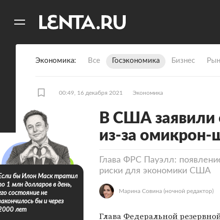
11
A
Экономика
Все
Госэкономика
Бизнес
Рын
00:49, 16 декабря 2021
Экономика
В США заявили 
из-за омикрон
Глава ФРС Пауэлл: появлени
риски для экономики США
Если бы Илон Маск тратил
по 1 млн долларов в день,
Марина Совина
(ночной редактор)
его состояние не
закончилось бы и через
2000 лет
Глава
Федеральной резервно