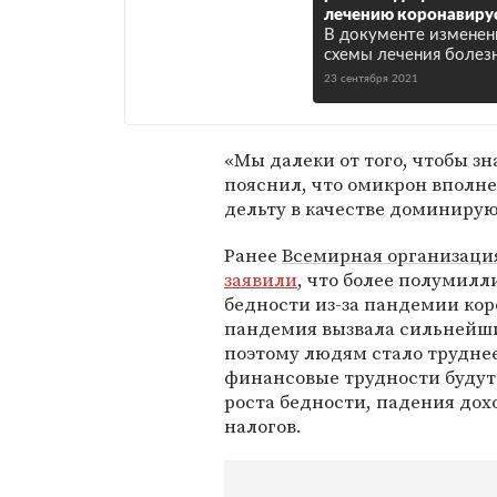
лечению коронавирус
В документе измене
схемы лечения болез
23 сентября 2021
«Мы далеки от того, чтобы зн
пояснил, что омикрон вполн
дельту в качестве доминиру
Ранее
Всемирная организаци
заявили
, что более полумилл
бедности из-за пандемии кор
пандемия вызвала сильнейший
поэтому людям стало труднее
финансовые трудности будут 
роста бедности, падения дох
налогов.