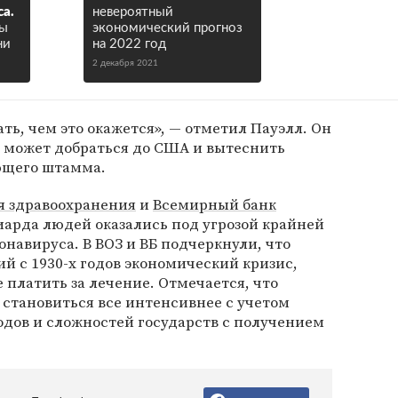
а.
невероятный
ны
экономический прогноз
ни
на 2022 год
2 декабря 2021
ать, чем это окажется», — отметил Пауэлл. Он
е может добраться до США и вытеснить
ющего штамма.
я здравоохранения
и
Всемирный банк
иарда людей оказались под угрозой крайней
онавируса. В ВОЗ и ВБ подчеркнули, что
 с 1930-х годов экономический кризис,
 платить за лечение. Отмечается, что
становиться все интенсивнее с учетом
одов и сложностей государств с получением