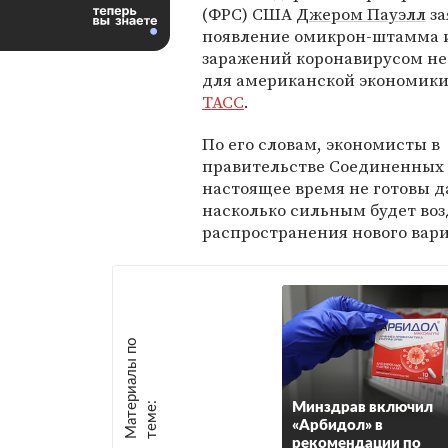
(ФРС) США
Джером Пауэлл
за
появление омикрон-штамма и
заражений коронавирусом не
для американской экономики
ТАСС
.
По его словам, экономисты в
правительстве Соединенных
настоящее время не готовы д
насколько сильным будет во
распространения нового вар
М
а
т
р
и
а
л
ы
п
о
т
е
м
е
е
:
Минздрав включил
«Арбидол» в
рекомендации по