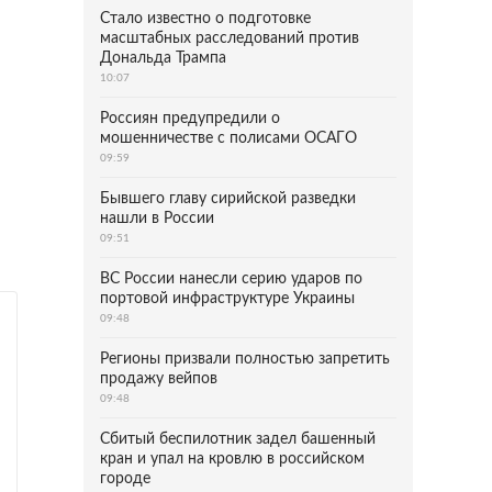
Стало известно о подготовке
масштабных расследований против
Дональда Трампа
10:07
Россиян предупредили о
мошенничестве с полисами ОСАГО
09:59
Бывшего главу сирийской разведки
нашли в России
09:51
ВС России нанесли серию ударов по
портовой инфраструктуре Украины
09:48
Регионы призвали полностью запретить
продажу вейпов
09:48
Сбитый беспилотник задел башенный
кран и упал на кровлю в российском
городе