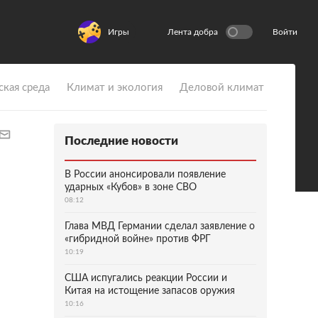
Игры
Лента добра
Войти
ская среда
Климат и экология
Деловой климат
Последние новости
В России анонсировали появление
ударных «Кубов» в зоне СВО
08:12
Глава МВД Германии сделал заявление о
«гибридной войне» против ФРГ
10:19
США испугались реакции России и
Китая на истощение запасов оружия
10:16