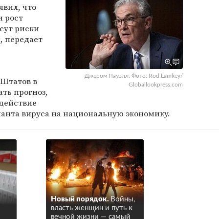
явил, что
 рост
сут риски
, передает
Джером Пауэлл. Фото: Rod Lamkey/
 Штатов в
Globallookpress.com
ать прогноз,
здействие
ианта вируса на национальную экономику.
Новый порядок.
Войны,
власть женщин и путь к
вечной жизни — самый