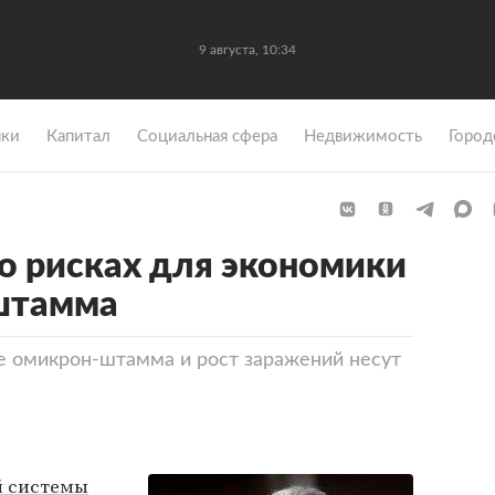
9 августа, 10:34
ки
Капитал
Социальная сфера
Недвижимость
Город
о рисках для экономики
-штамма
е омикрон-штамма и рост заражений несут
й системы