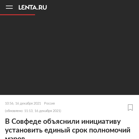
11
A
10:56, 16 декабря 2021
Россия
(обновлено: 11:13, 16 декабря 2021)
В Совфеде объяснили инициативу
установить единый срок полномочий
мэров