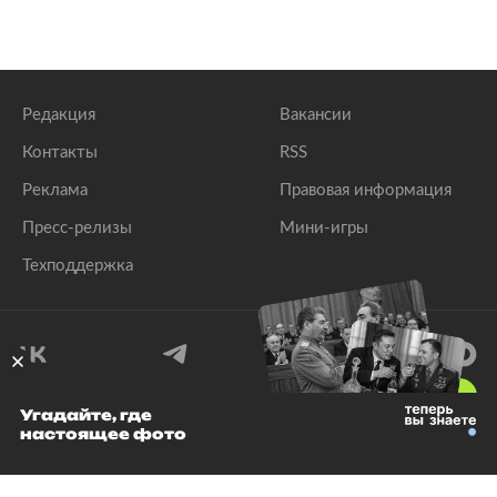
Редакция
Вакансии
Контакты
RSS
Реклама
Правовая информация
Пресс-релизы
Мини-игры
Техподдержка
18
+
Угадайте, где
настоящее фото
© 1999–2026 Все права защищены.
ООО «Лента.Ру»