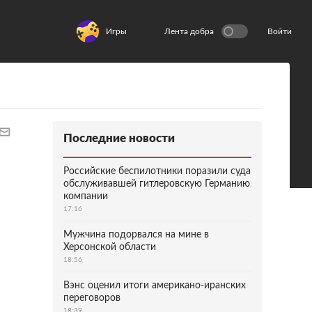
Игры
Лента добра
Войти
Последние новости
Российские беспилотники поразили суда
обслуживавшей гитлеровскую Германию
компании
17:16
Мужчина подорвался на мине в
Херсонской области
18:56
Вэнс оценил итоги американо-иранских
переговоров
18:39