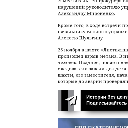
Заместитель генпрокурора в
нарушений руководителю уп
Александру Мироненко
.
Кроме того, в ходе встречи 
начальнику главного управл
Алексею Шульгину
.
25 ноября в шахте «Листвяжн
произошел взрыв метана. В ит
человек. Позднее, после про
следователи завели два дела 
шахты, его заместителя, нач
которые до аварии проверял
Истории без ценз
Подписывайтесь н