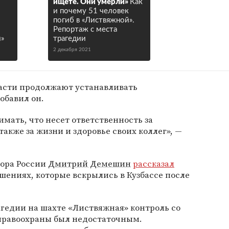
ищете. Они умерли»
Как
и почему 51 человек
погиб в «Листвяжной».
Репортаж с места
»
трагедии
2 декабря 2021
ласти продолжают устанавливать
обавил он.
ать, что несет ответственность за
также за жизни и здоровье своих коллег», —
рора России
Дмитрий Демешин
рассказал
ениях, которые вскрылись в Кузбассе после
гедии на шахте «Листвяжная» контроль со
 правоохраны был недостаточным.