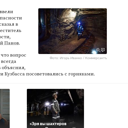
ввели
опасности
сказал в
меститель
ости,
й Панов
.
 что вопрос
Фото: Игорь Иванко / Коммерсантъ
 всегда
в объяснил,
и Кузбасса посоветовались с горняками.
«Зря вы шахтеров