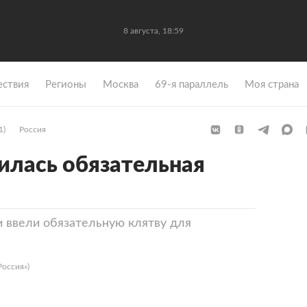
8 августа, 18:59
ствия
Регионы
Москва
69-я параллель
Моя страна
1)
Россия
вилась обязательная
 ввели обязательную клятву для
Россия»)