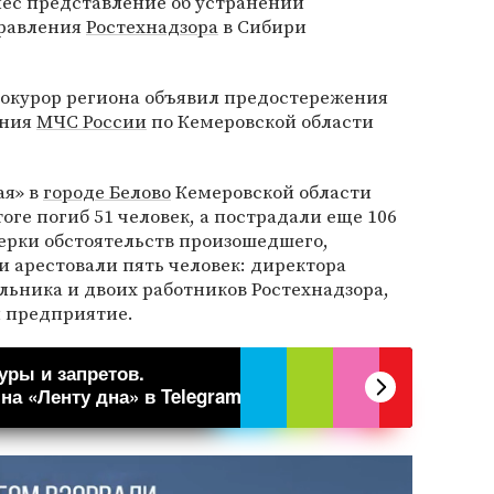
нес представление об устранении
равления
Ростехнадзора
в Сибири
прокурор региона объявил предостережения
ения
МЧС России
по Кемеровской области
ая» в
городе Белово
Кемеровской области
оге погиб 51 человек, а пострадали еще 106
верки обстоятельств произошедшего,
и арестовали пять человек: директора
альника и двоих работников Ростехнадзора,
и предприятие.
уры и запретов.
а «Ленту дна» в Telegram