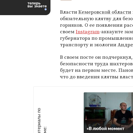
Власти
Кемеровской области
обязательную клятву для без
горняков. О ее появлении рас
своем
Instagram
-аккаунте за
губернатора по промышленн
транспорту и экологии
Андре
В своем посте он подчеркнул,
безопасности труда шахтеров
будет на первом месте. Пано
что до введения клятвы власт
М
а
т
р
и
а
л
ы
п
о
т
е
м
е
е
:
«В любой момент