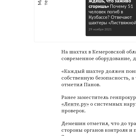
ждешь, что заживо
сгоришь»
Почему 51
человек погиб в
Кузбассе? Отвечают
шахтеры «Листвяжной
29 ноября 2021
На шахтах в Кемеровской об
современное оборудование, д
«Каждый шахтер должен поним
собственную безопасность, а 
отметил Панов.
Ранее заместитель генпроку
«Ленте.ру»
о системных наруш
проверок.
Демешин отметил, что до тра
стороны органов контроля и