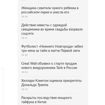
Женщина схватила чужого ребенка в
российском парке и унесла его
18:34
Действие невесты с одеждой
священника во время свадьбы взорвало
соцсети
18:31
Футболист «Нижнего Новгорода» забил
три мяча за тайм в матче Первой лиги
18:30
Great Wall объявил о старте продаж
нового внедорожника Tank в России
18:13
Хиллари Клинтон оценила приоритеты
Дональда Трампа
18:13
Раскрыты последствия мощного
тайфуна в Китае