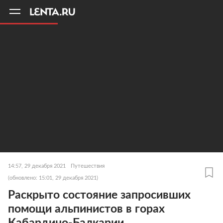
11
A
14:57, 29 декабря 2021
Путешествия
(обновлено: 15:01, 29 декабря 2021)
Раскрыто состояние запросивших
помощи альпинистов в горах
Кабардино-Балкарии