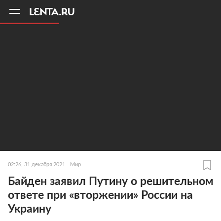
11
A
02:26, 31 декабря 2021
Мир
Байден заявил Путину о решительном
ответе при «вторжении» России на
Украину