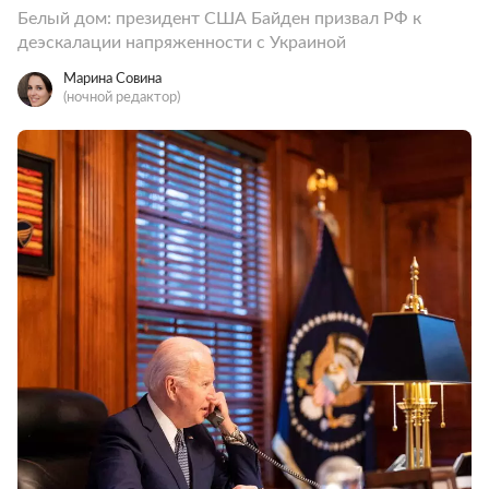
Белый дом: президент США Байден призвал РФ к
деэскалации напряженности с Украиной
Марина Совина
(ночной редактор)