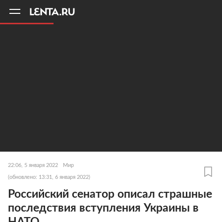
11
A
22:06, 5 января 2022
Мир
(обновлено: 13:31, 6 января 2022)
Российский сенатор описал страшные
последствия вступления Украины в
НАТО