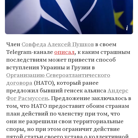
Член
Совфеда
Алексей Пушков
в своем
Telegram-канале
описал
, к каким страшным
последствиям может привести способ
вступления Украины и Грузии в
Организацию Североатлантического
договора
(НАТО), который ранее
предложил бывший генсек альянса
Андерс
Фог Расмуссен
. Предложение заключалось в
том, что НАТО предоставит обоим странам
план действий по членству при том, что
они не разрешили свои территориальные
споры, но при этом ограничит действие
пятой статьи своего устава о коллективной