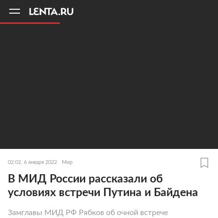
11
A
02:02, 6 января 2022
Мир
В МИД России рассказали об
условиях встречи Путина и Байдена
Замглавы МИД РФ Рябков об очной встрече