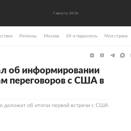
7 августа, 04:56
ствия
Регионы
Москва
69-я параллель
Моя страна
ал об информировании
ам переговоров с США в
о доложат об итогах первой встречи с США