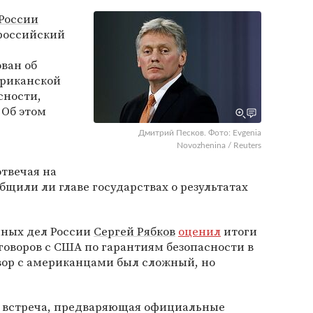
России
 российский
ван об
ериканской
сности,
 Об этом
Дмитрий Песков. Фото: Evgenia
Novozhenina / Reuters
отвечая на
бщили ли главе государствах о результатах
нных дел России
Сергей Рябков
оценил
итоги
оворов с США по гарантиям безопасности в
овор с американцами был сложный, но
сь встреча, предваряющая официальные