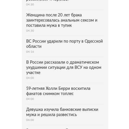
04:30
Женщина после 20 лет брака
заинтересовалась анальным сексом и
поставила мужа в тупик
04:30
ВС России ударили по порту в Одесской
области
04:16
В России рассказали о драматическом
ухудшении ситуации для ВСУ на одном
участке
04:00
59-летняя Холли Берри восхитила
фанатов снимком топлес
04:00
Девушка изучила банковские выписки
мужа и решила развестись
04:00