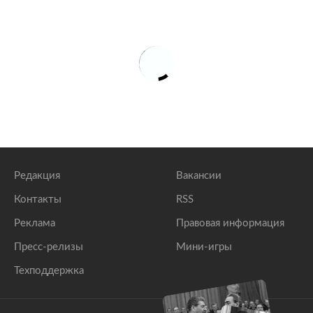
Редакция
Вакансии
Контакты
RSS
Реклама
Правовая информация
Пресс-релизы
Мини-игры
Техподдержка