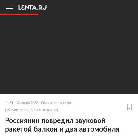
11
A
14:51, 13 января 2022
Силовые структуры
(обновлено: 15:06, 13 января 2022)
Россиянин повредил звуковой
ракетой балкон и два автомобиля