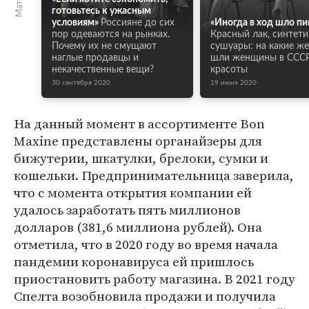
готовьтесь к ужасным
условиям»
Россияне до сих
«Иногда в ход шло пи
пор одеваются на рынках.
Красный лак, синтети
Почему их не смущают
сушуары: на какие ж
наглые продавцы и
шли женщины в СССР
некачественные вещи?
красоты
30 сентября 2020
19 июня 2020
На данный момент в ассортименте Bon
Maxine представлены органайзеры для
бижутерии, шкатулки, брелоки, сумки и
кошельки. Предпринимательница заверила,
что с момента открытия компании ей
удалось заработать пять миллионов
долларов (381,6 миллиона рублей). Она
отметила, что в 2020 году во время начала
пандемии коронавируса ей пришлось
приостановить работу магазина. В 2021 году
Спелта возобновила продажи и получила