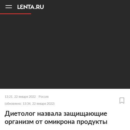
11
A
13:21, 22 января 2022
Россия
(обновлено: 13:34, 22 января 2022)
Диетолог назвала защищающие
организм от омикрона продукты