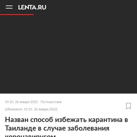
11
A
19:10, 26 января 2022
Путешествия
(обновлено: 19:15, 26 января 2022)
Назван способ избежать карантина в
Таиланде в случае заболевания
коронавирусом