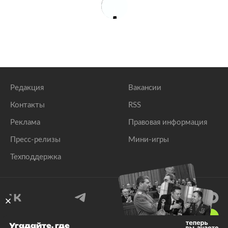
Редакция
Вакансии
Контакты
RSS
Реклама
Правовая информация
Пресс-релизы
Мини-игры
Техподдержка
18
+
Угадайте, где