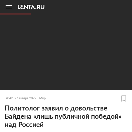
11
A
04:42, 27 января 2022
Мир
Политолог заявил о довольстве
Байдена «лишь публичной победой»
над Россией