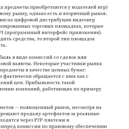
да предметы приобретаются у издателей игр)
лому рынку, однако есть и вторичный рынок.
висах цифровой дистрибуции видеоигр
лизированных торговых площадках, которые
API (программный интерфейс приложения).
одить средства, то второй тип площадок
ть.
быль в виде комиссий со сделок или
овой валюты. Некоторые участники рынка
предметы в качестве ценных бумаг:
и фактически обращается с ним как с
дений цен. Прибыльность такой
влению компаний, работающих по примеру
метов — полноценный рынок, несмотря на
прещают продажу артефактов за реальные
бходятся через P2P-платежи и
ампред комиссии по правовому обеспечению