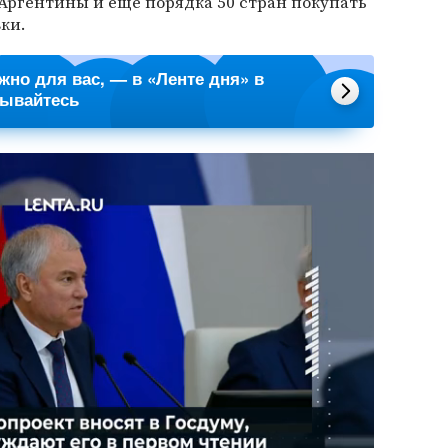
 Аргентины и еще порядка 50 стран покупать
ки.
ажно для вас, — в «Ленте дня» в
сывайтесь