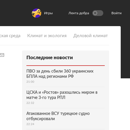
Игры
Лента добра
Войти
ская среда
Климат и экология
Деловой климат
Последние новости
ПВО за день сбили 360 украинских
БПЛА над регионами РФ
21:00
ЦСКА и «Ростов» разошлись миром в
матче 3-го тура РПЛ
22:32
Атакованное ВСУ турецкое судно
отбуксировали
22:24