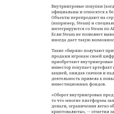
Внутриигровые покупки (ког
официальны и относятся к бе
Объекты перепродают на сер
(например, Steam) и специа
интегрируются со Steam по 
Если Steam не позволяет выв
иногда дает такую возможнос
Такие «биржи» получают при
продажи игрокам своей цифр
приобретают внутриигровые 
инвестор покупает артефакт 
акцией, ожидая скачков и па
деятельность привела к поя
инвестиционных фондов.
«Оборот внутриигровых пред
то что многие платформы за
деньги, ограничения легко о
криптовалюты», — отметил з