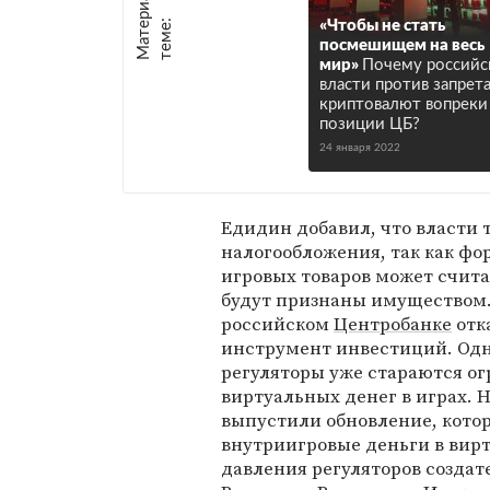
М
а
т
р
и
а
л
ы
п
о
т
е
м
е
е
:
«Чтобы не стать
посмешищем на весь
мир»
Почему российс
власти против запрет
криптовалют вопреки
позиции ЦБ?
24 января 2022
Едидин добавил, что власти 
налогообложения, так как ф
игровых товаров может счита
будут признаны имуществом.
российском
Центробанке
отк
инструмент инвестиций. Одн
регуляторы уже стараются ог
виртуальных денег в играх. Н
выпустили обновление, котор
внутриигровые деньги в вирт
давления регуляторов создат