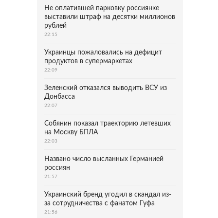
Не оплатившей парковку россиянке
выставили штраф на десятки миллионов
рублей
22:15
Украинцы пожаловались на дефицит
продуктов в супермаркетах
22:09
Зеленский отказался выводить ВСУ из
Донбасса
22:07
Собянин показал траекторию летевших
на Москву БПЛА
22:03
Названо число высланных Германией
россиян
21:57
Украинский бренд угодил в скандал из-
за сотрудничества с фанатом Гуфа
21:56