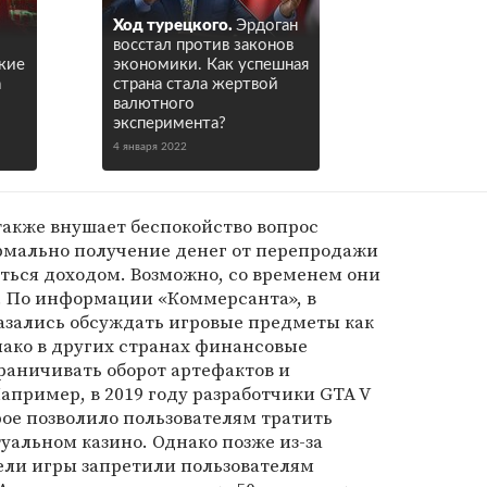
Ход турецкого.
Эрдоган
восстал против законов
кие
экономики. Как успешная
а
страна стала жертвой
валютного
эксперимента?
4 января 2022
также внушает беспокойство вопрос
ормально получение денег от перепродажи
ться доходом. Возможно, со временем они
 По информации «Коммерсанта», в
азались обсуждать игровые предметы как
ако в других странах финансовые
раничивать оборот артефактов и
апример, в 2019 году разработчики GTA V
ое позволило пользователям тратить
уальном казино. Однако позже из-за
ели игры запретили пользователям