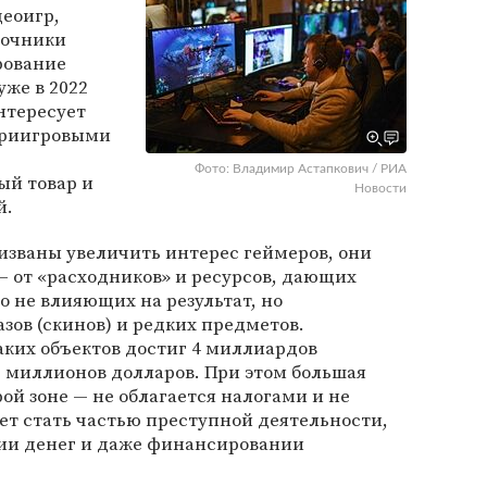
деоигр,
точники
рование
уже в 2022
нтересует
триигровыми
Фото: Владимир Астапкович / РИА
ый товар и
Новости
й.
званы увеличить интерес геймеров, они
 от «расходников» и ресурсов, дающих
 не влияющих на результат, но
зов (скинов) и редких предметов.
ких объектов достиг 4 миллиардов
0 миллионов долларов. При этом большая
ой зоне — не облагается налогами и не
ет стать частью преступной деятельности,
ии денег и даже финансировании