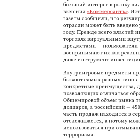
больший интерес к рынку ви
выяснил
«Коммерсантъ»
. Ис
газеты сообщили, что регули
отрасли может быть введено 
году. Прежде всего властей и
торговля виртуальными вну
предметами — пользователи
воспринимают их как реальн
даже инструмент инвестици
Внутриигровые предметы при
бывают самых разных типов —
конкретные преимущества, до
позволяющих отличаться обра
Общемировой объем рынка та
долларов, а российский — 45
часть продаж находится в сер
отслеживается, а потому мож
использоваться при отмыван
терроризма.