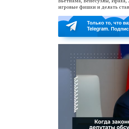
Вьетнама, Венесуэлы, Ирака,
игровые фишки и делать став
Только то, что в
Telegram. Подпи