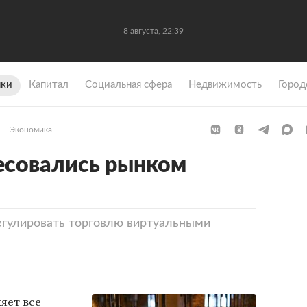
8 августа, 22:39
ки
Капитал
Социальная сфера
Недвижимость
Город
Экономика
есовались рынком
регулировать торговлю виртуальными
яет все