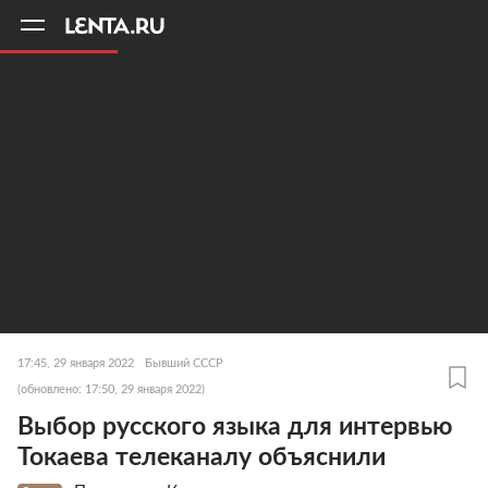
11
A
17:45, 29 января 2022
Бывший СССР
(обновлено: 17:50, 29 января 2022)
Выбор русского языка для интервью
Токаева телеканалу объяснили