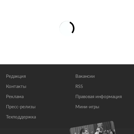
Редакция
Вакансии
Контакты
RSS
Реклама
Правовая информация
Пресс-релизы
Мини-игры
Техподдержка