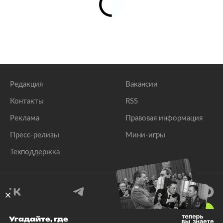
Редакция
Вакансии
Контакты
RSS
Реклама
Правовая информация
Пресс-релизы
Мини-игры
Техподдержка
18
+
Угадайте, где