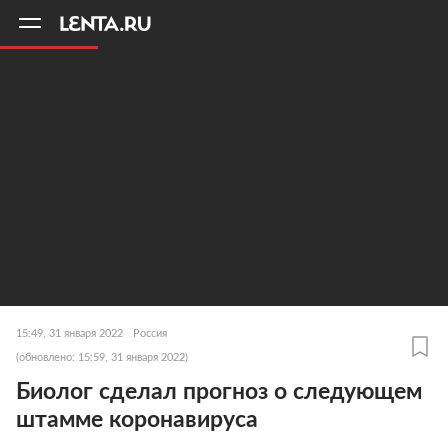
11
A
15:49, 31 января 2022
Россия
(обновлено: 15:59, 31 января 2022)
Биолог сделал прогноз о следующем
штамме коронавируса