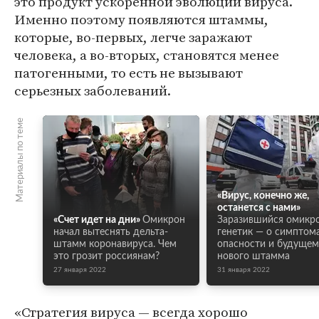
это продукт ускоренной эволюции вируса.
Именно поэтому появляются штаммы,
которые, во-первых, легче заражают
человека, а во-вторых, становятся менее
патогенными, то есть не вызывают
серьезных заболеваний.
Материалы по теме
«Вирус, конечно же,
останется с нами»
«Счет идет на дни»
Омикрон
Заразившийся омикр
начал вытеснять дельта-
генетик — о симптома
штамм коронавируса. Чем
опасности и будущем
это грозит россиянам?
нового штамма
27 января 2022
31 января 2022
«Стратегия вируса — всегда хорошо