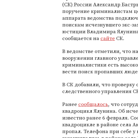
(СК) России
Александр Бастр
поручение криминалистам ц
аппарата ведомства подключ
поискам исчезнувшего экс-з
юстиции Владимира Ялунина
сообщается на
сайте
СК.
В ведомстве отметили, что н
вооружении главного управл
криминалистики есть высокот
вести поиск пропавших люде
В СК добавили, что проверку
следственного управления С
Ранее
сообщалось
, что сотр
квадроцикл Ялунина. Об исч
известно ранее 6 февраля. Со
квадроцикле в районе села А
пропал. Телефона при себе у