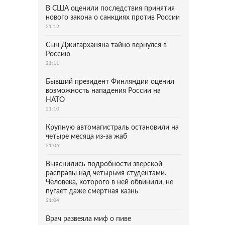
В США оценили последствия принятия
нового закона о санкциях против России
21:12
Сын Джигарханяна тайно вернулся в
Россию
21:11
Бывший президент Финляндии оценил
возможность нападения России на
НАТО
21:10
Крупную автомагистраль остановили на
четыре месяца из-за жаб
21:06
Выяснились подробности зверской
расправы над четырьмя студентами.
Человека, которого в ней обвинили, не
пугает даже смертная казнь
21:04
Врач развеяла миф о пиве