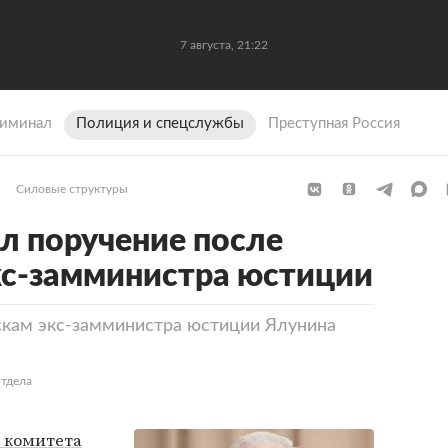
7 августа, 21:22
иминал
Полиция и спецслужбы
Преступная Россия
Силовые структуры
л поручение после
кс-замминистра юстиции
скам экс-замминистра юстиции Ялунина
отдела
 комитета