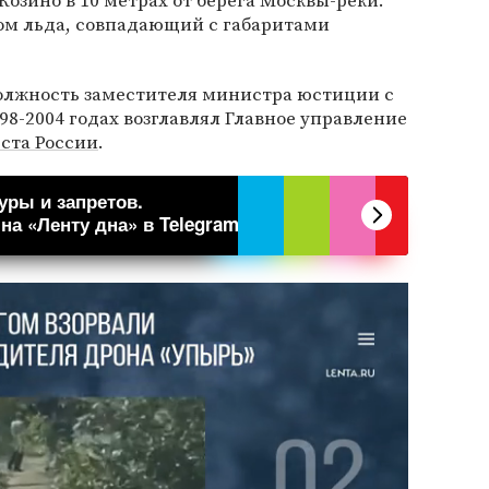
Козино в 10 метрах от берега Москвы-реки.
ом льда, совпадающий с габаритами
олжность заместителя министра юстиции с
1998-2004 годах возглавлял Главное управление
та России
.
уры и запретов.
а «Ленту дна» в Telegram