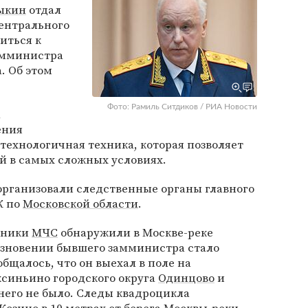
ыкин
отдал
ентрального
иться к
амминистра
. Об этом
Фото: Рамиль Ситдиков / РИА Новости
а
ения
ехнологичная техника, которая позволяет
й в самых сложных условиях.
 организовали следственные органы главного
К по
Московской области
.
удники
МЧС
обнаружили в Москве-реке
езновении бывшего замминистра стало
общалось, что он выехал в поле на
ксиньино городского округа
Одинцово
и
 него не было. Следы квадроцикла