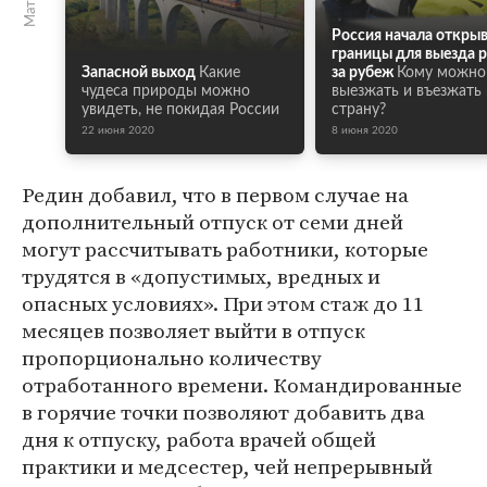
Россия начала откры
границы для выезда 
Запасной выход
Какие
за рубеж
Кому можно
чудеса природы можно
выезжать и въезжать 
увидеть, не покидая России
страну?
22 июня 2020
8 июня 2020
Редин добавил, что в первом случае на
дополнительный отпуск от семи дней
могут рассчитывать работники, которые
трудятся в «допустимых, вредных и
опасных условиях». При этом стаж до 11
месяцев позволяет выйти в отпуск
пропорционально количеству
отработанного времени. Командированные
в горячие точки позволяют добавить два
дня к отпуску, работа врачей общей
практики и медсестер, чей непрерывный