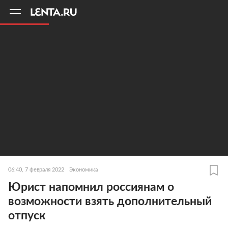
11
A
06:40, 7 февраля 2022
Экономика
Юрист напомнил россиянам о
возможности взять дополнительный
отпуск