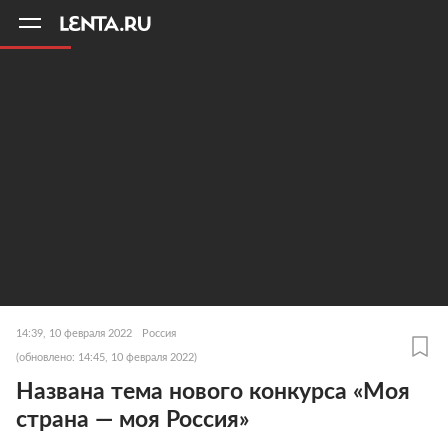
11
A
14:39, 10 февраля 2022
Россия
(обновлено: 14:45, 10 февраля 2022)
Названа тема нового конкурса «Моя
страна — моя Россия»