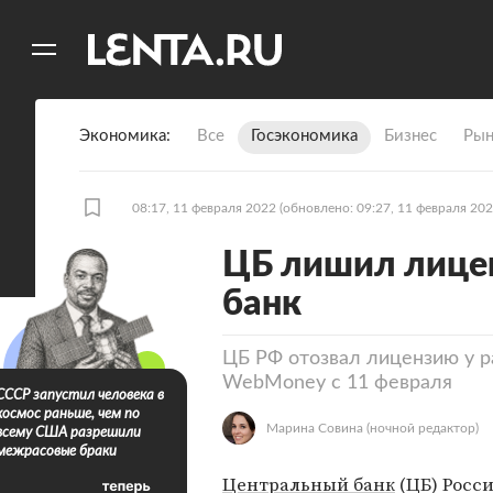
11
A
Экономика
Все
Госэкономика
Бизнес
Рын
08:17, 11 февраля 2022
(обновлено: 09:27, 11 февраля 202
ЦБ лишил лице
банк
ЦБ РФ отозвал лицензию у р
WebMoney с 11 февраля
СССР запустил человека в
космос раньше, чем по
Марина Совина
(ночной редактор)
всему США разрешили
межрасовые браки
Центральный банк
(ЦБ) Росс