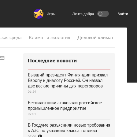
Игры
Лента добра
Войти
ская среда
Климат и экология
Деловой климат
Последние новости
Бывший президент Финляндии призвал
Европу к диалогу Россией. Он назвал
две веские причины для переговоров
06:54
Беспилотники атаковали российское
промышленное предприятие
07:01
В Госдуме разъяснили новые требования
к АЗС по указанию класса топлива
07:00