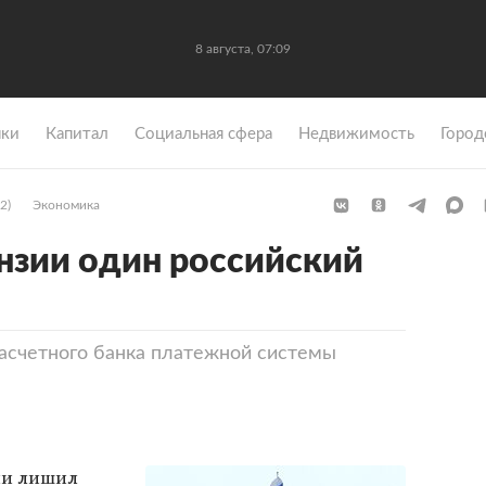
8 августа, 07:09
ки
Капитал
Социальная сфера
Недвижимость
Город
2)
Экономика
нзии один российский
асчетного банка платежной системы
ии лишил