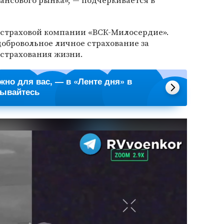
ансового рынка», — подчеркивается в
страховой компании «ВСК-Милосердие».
добровольное личное страхование за
страхования жизни.
ажно для вас, — в «Ленте дня» в
сывайтесь