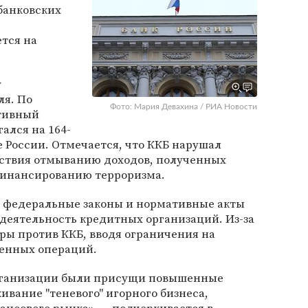
банковских
ется на
у
ля. По
Фото: Мария Девахина / РИА Новости
ативный
ался на 164-
е России. Отмечается, что ККБ нарушал
йствия отмыванию доходов, полученных
финансированию терроризма.
ал федеральные законы и нормативные акты
деятельность кредитных организаций. Из-за
ры против ККБ, вводя ограничения на
енных операций.
рганизации были присущи повышенные
ивание "теневого" игорного бизнеса,