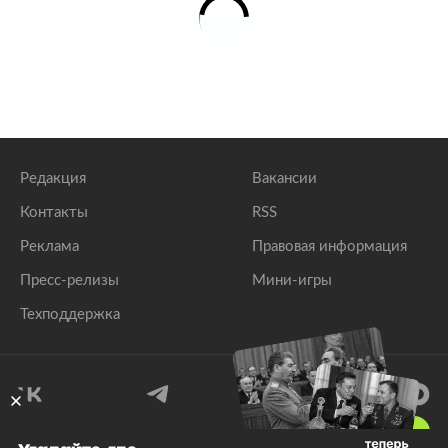
Редакция
Вакансии
Контакты
RSS
Реклама
Правовая информация
Пресс-релизы
Мини-игры
Техподдержка
18
+