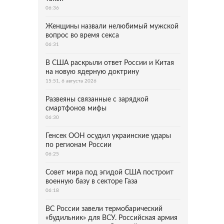
06:36
Женщины назвали нелюбимый мужской
вопрос во время секса
06:31
В США раскрыли ответ России и Китая
на новую ядерную доктрину
15:51, 6 августа 2026
Развеяны связанные с зарядкой
смартфонов мифы
06:30
Генсек ООН осудил украинские удары
по регионам России
06:25
Совет мира под эгидой США построит
военную базу в секторе Газа
06:18
ВС России завели термобарический
«будильник» для ВСУ. Российская армия