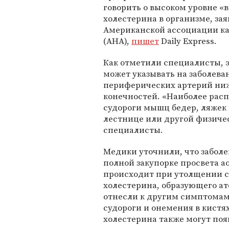
говорить о высоком уровне «
холестерина в организме, зая
Американской ассоциации к
(AHA),
пишет
Daily Express.
Как отметили специалисты, э
может указывать на заболева
периферических артерий ни
конечностей. «Наиболее рас
судороги мышц бедер, ляжек 
лестнице или другой физиче
специалисты.
Медики уточнили, что забол
полной закупорке просвета а
происходит при утолщении с
холестерина, образующего а
отнесли к другим симптомам 
судороги и онемения в кист
холестерина также могут поя