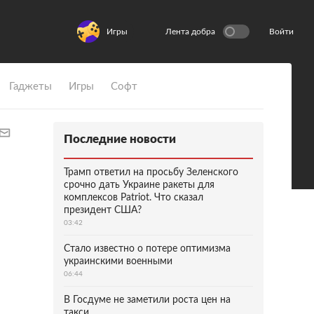
Игры
Лента добра
Войти
Гаджеты
Игры
Софт
Последние новости
Трамп ответил на просьбу Зеленского
срочно дать Украине ракеты для
комплексов Patriot. Что сказал
президент США?
03:42
Стало известно о потере оптимизма
украинскими военными
06:44
В Госдуме не заметили роста цен на
такси