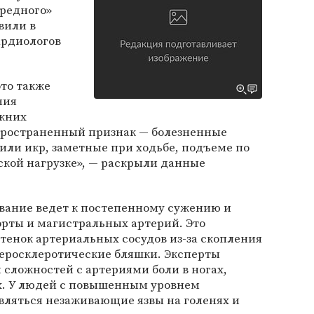
вредного»
вили в
ардиологов
то также
ния
жних
пространенный признак — болезненные
или икр, заметные при ходьбе, подъеме по
ской нагрузке», — раскрыли данные
евание ведет к постепенному сужению и
орты и магистральных артерий. Это
тенок артериальных сосудов из-за скопления
теросклеротические бляшки. Эксперты
сложностей с артериями боли в ногах,
ях. У людей с повышенным уровнем
вляться незаживающие язвы на голенях и