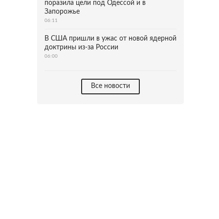
поразила цели под Одессой и в
Запорожье
06:11
В США пришли в ужас от новой ядерной
доктрины из-за России
06:00
Все новости