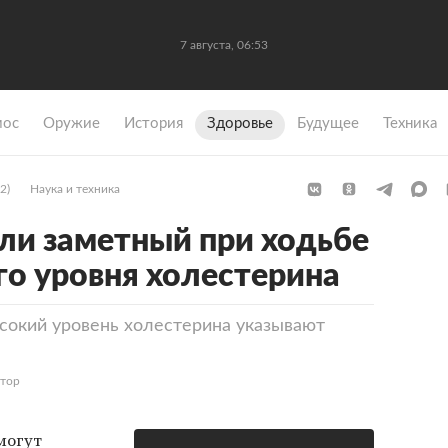
7 августа, 06:53
мос
Оружие
История
Здоровье
Будущее
Техника
2)
Наука и техника
и заметный при ходьбе
го уровня холестерина
сокий уровень холестерина указывают
ктор
могут