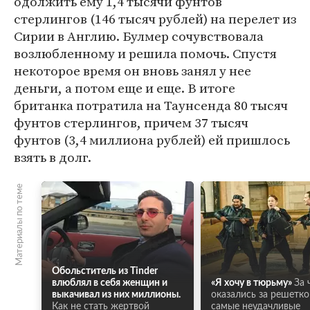
одолжить ему 1,4 тысячи фунтов
стерлингов (146 тысяч рублей) на перелет из
Сирии в Англию. Булмер сочувствовала
возлюбленному и решила помочь. Спустя
некоторое время он вновь занял у нее
деньги, а потом еще и еще. В итоге
британка потратила на Таунсенда 80 тысяч
фунтов стерлингов, причем 37 тысяч
фунтов (3,4 миллиона рублей) ей пришлось
взять в долг.
Материалы по теме
Обольститель из Tinder
влюблял в себя женщин и
«Я хочу в тюрьму»
За 
выкачивал из них миллионы.
оказались за решетко
Как не стать жертвой
самые неудачливые