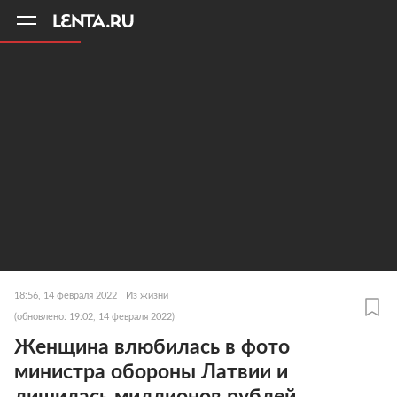
11
A
18:56, 14 февраля 2022
Из жизни
(обновлено: 19:02, 14 февраля 2022)
Женщина влюбилась в фото
министра обороны Латвии и
лишилась миллионов рублей