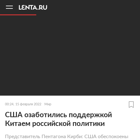
11
A
00:24, 15 февраля 2022
Мир
США озаботились поддержкой
Китаем российской политики
Представитель Пентагона Кирби: США обеспокоены