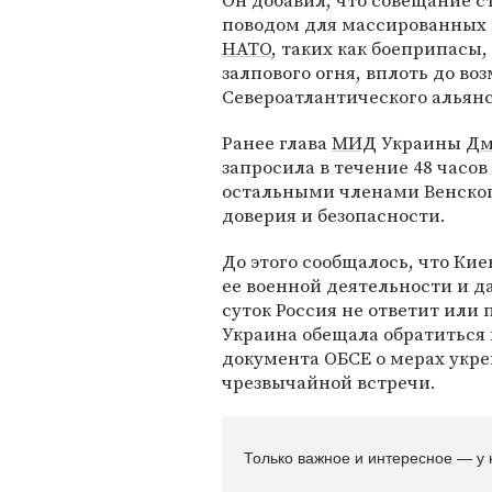
Он добавил, что совещание с
поводом для массированных 
НАТО
, таких как боеприпасы
залпового огня, вплоть до в
Североатлантического альянс
Ранее глава
МИД
Украины
Дм
запросила в течение 48 часов
остальными членами Венског
доверия и безопасности.
До этого сообщалось, что Ки
ее военной деятельности и да
суток Россия не ответит ил
Украина обещала обратиться 
документа ОБСЕ о мерах укре
чрезвычайной встречи.
Только важное и интересное — у 