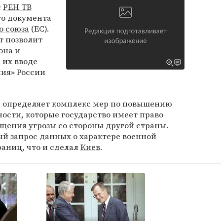
с
РЕН ТВ
го документа
о союза
(ЕС).
т позволит
она и
 их вводе
ния» России
ор определяет комплекс мер по повышению
ности, которые государство имеет право
щения угрозы со стороны другой страны.
й запрос данных о характере военной
раниц, что и сделал
Киев
.