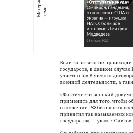
М
а
т
р
и
а
л
ы
п
о
т
е
м
е
«Отступать некуда»
е
:
Омикрон, пандемия,
отношения с США и
Украина — игрушка
НАТО: большое
интервью Дмитрия
Медведева
28 января 2022
Если же ответа не происходи
государств, в данном случае
участников Венского договора
военной деятельности, а так
«Фактически венский докуме
применить для того, чтобы о
отношении РФ без начала вое
принятия так называемых ко
государств», — указал Сивков.