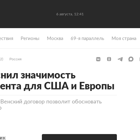
6 августа, 12:41
ствия
Регионы
Москва
69-я параллель
Моя страна
2)
Россия
нил значимость
ента для США и Европы
 Венский договор позволит обосновать
Ф
ик