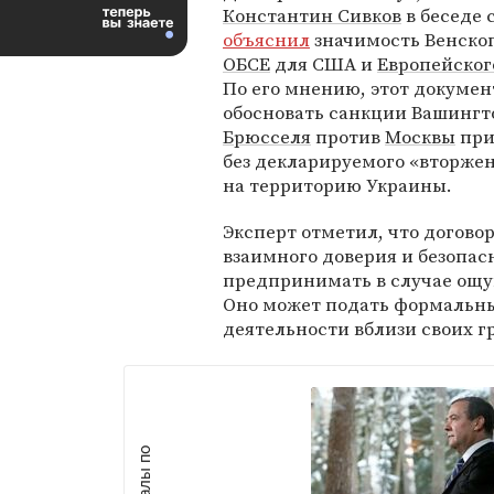
Константин Сивков
в беседе 
объяснил
значимость Венско
ОБСЕ
для США и
Европейског
По его мнению, этот докумен
обосновать санкции Вашингт
Брюсселя
против
Москвы
при
без декларируемого «вторже
на территорию Украины.
Эксперт отметил, что догов
взаимного доверия и безопас
предпринимать в случае ощу
Оно может подать формальны
деятельности вблизи своих г