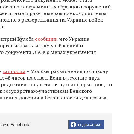
тран Венского документа может стать
поставок современных образцов вооружений
, зенитные и ракетные комплексы, системы
озможного развертывания на Украине войск
а.
итрий Кулеба
сообщил
, что Украина
 организовать встречу с Россией и
о документа ОБСЕ о мерах укрепления
ев
запросил
у Москвы разъяснения по поводу
л 48 часов на ответ. Если в течение двух
и предоставит недостаточную информацию, то
к государствам-участникам Венского
пления доверия и безопасности для созыва
нас в Facebook
подписаться