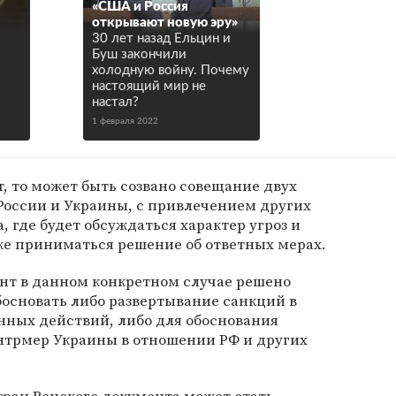
«США и Россия
открывают новую эру»
30 лет назад Ельцин и
Буш закончили
холодную войну. Почему
настоящий мир не
настал?
1 февраля 2022
т, то может быть созвано совещание двух
 России и Украины, с привлечением других
, где будет обсуждаться характер угроз и
же приниматься решение об ответных мерах.
нт в данном конкретном случае решено
босновать либо развертывание санкций в
нных действий, либо для обоснования
нтрмер Украины в отношении РФ и других