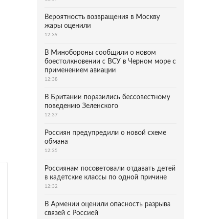
Вероятность возвращения в Москву
жары оценили
12:39
В Минобороны сообщили о новом
боестолкновении с ВСУ в Черном море с
применением авиации
12:38
В Британии поразились бессовестному
поведению Зеленского
12:37
Россиян предупредили о новой схеме
обмана
12:35
Россиянам посоветовали отдавать детей
в кадетские классы по одной причине
12:32
В Армении оценили опасность разрыва
связей с Россией