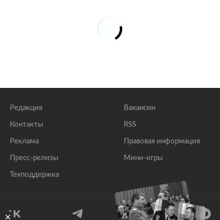
Редакция
Вакансии
Контакты
RSS
Реклама
Правовая информация
Пресс-релизы
Мини-игры
Техподдержка