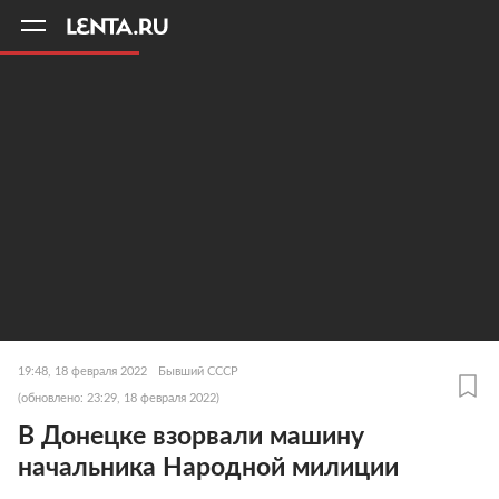
11
A
19:48, 18 февраля 2022
Бывший СССР
(обновлено: 23:29, 18 февраля 2022)
В Донецке взорвали машину
начальника Народной милиции