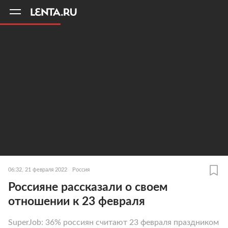
11
A
06:32, 21 февраля 2022
Россия
Россияне рассказали о своем
отношении к 23 февраля
SuperJob: 36% россиян считают 23 февраля праздником