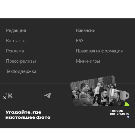
Редакция
Вакансии
Контакты
RSS
Реклама
Правовая информация
Пресс-релизы
Мини-игры
Техподдержка
18
+
Угадайте, где
настоящее фото
© 1999–2026 Все права защищены.
ООО «Лента.Ру»