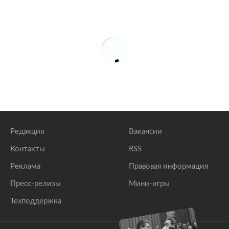
Редакция
Вакансии
Контакты
RSS
Реклама
Правовая информация
Пресс-релизы
Мини-игры
Техподдержка