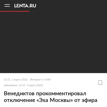
11
A
21:51, 1 марта 2022
Интернет и СМИ
(обновлено: 21:57, 1 марта 2022)
Венедиктов прокомментировал
отключение «Эха Москвы» от эфира