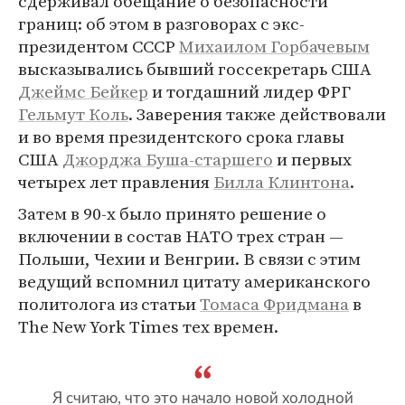
сдерживал обещание о безопасности
границ: об этом в разговорах с экс-
президентом СССР
Михаилом Горбачевым
высказывались бывший госсекретарь США
Джеймс Бейкер
и тогдашний лидер ФРГ
Гельмут Коль
. Заверения также действовали
и во время президентского срока главы
США
Джорджа Буша-старшего
и первых
четырех лет правления
Билла Клинтона
.
Затем в 90-х было принято решение о
включении в состав НАТО трех стран —
Польши, Чехии и Венгрии. В связи с этим
ведущий вспомнил цитату американского
политолога из статьи
Томаса Фридмана
в
The New York Times тех времен.
Я считаю, что это начало новой холодной