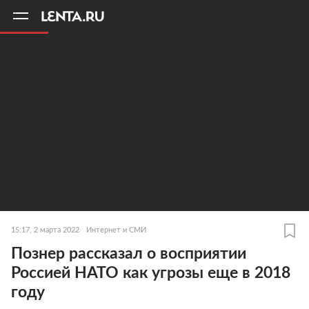
11
A
15:17, 2 марта 2022
Интернет и СМИ
Познер рассказал о восприятии
Россией НАТО как угрозы еще в 2018
году