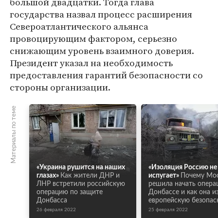
большой двадцатки. Тогда глава
государства назвал процесс расширения
Североатлантического альянса
провоцирующим фактором, серьезно
снижающим уровень взаимного доверия.
Президент указал на необходимость
предоставления гарантий безопасности со
стороны организации.
Материалы по теме
«Украина рушится на наших
«Изоляция Россию не
глазах»
Как жители ДНР и
испугает»
Почему Мо
ЛНР встретили российскую
решила начать опера
операцию по защите
Донбассе и как она и
Донбасса
европейскую безопас
26 февраля 2022
25 февраля 2022