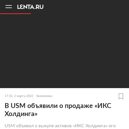
11
A
17:32, 2 марта 2022
Экономика
В USM объявили о продаже «ИКС
Холдинга»
USM объявил о выкупе активов «ИКС Холдинга» его