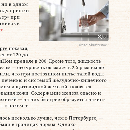
 ни в одном
воду пришли
ьер» при
чников в
т
Фото: Shutterstock
рге
показал,
сь от 220 до
Ном пределе в 200. Кроме того, жидкость
ом — его уровень оказался в 2,5 раза выше
или, что при постоянном питье такой воды
с печенью и системой желудочно-кишечного
тмом и щитовидной железой, появятся
левания кожи. Содержание железа опасно и
ехники — на них быстрее образуется накипь
т к поломке.
лось несколько лучше, чем в Петербурге, —
были в границах нормы. Однако