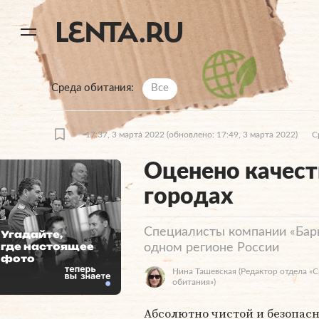
11
A
Среда обитания
Все
17:37, 3 марта 2022
(обновлено: 17:49, 3 марта 2022)
С
Оценено качест
городах
Специалисты компании «Барь
Угадайте,
где настоящее
одном регионе России
фото
Нина Ташевская
(Редактор отдела «
обитания»)
Абсолютно чистой и безопас