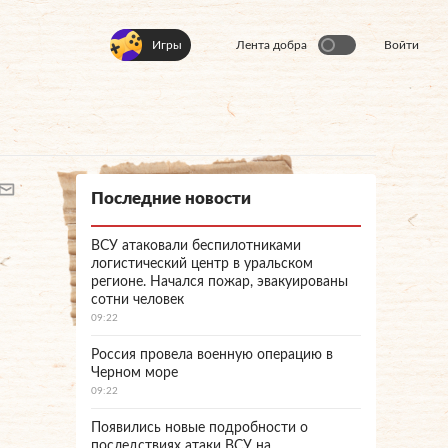
Игры
Лента добра
Войти
Последние новости
ВСУ атаковали беспилотниками
логистический центр в уральском
регионе. Начался пожар, эвакуированы
сотни человек
09:22
Россия провела военную операцию в
Черном море
09:22
Появились новые подробности о
последствиях атаки ВСУ на