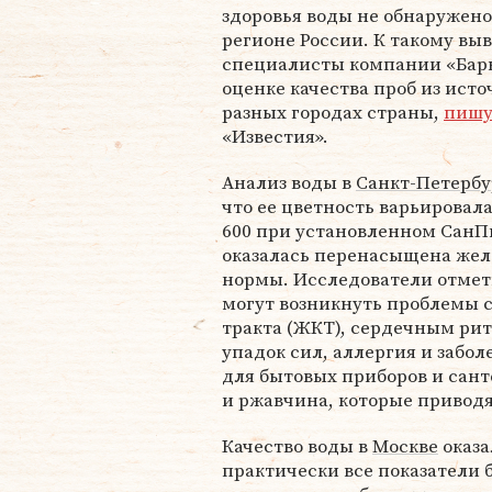
здоровья воды не обнаружено
регионе России. К такому вы
специалисты компании «Бар
оценке качества проб из исто
разных городах страны,
пишу
«Известия».
Анализ воды в
Санкт-Петербу
что ее цветность варьировала
600 при установленном СанПи
оказалась перенасыщена желез
нормы. Исследователи отмет
могут возникнуть проблемы 
тракта (ЖКТ), сердечным ри
упадок сил, аллергия и забо
для бытовых приборов и сант
и ржавчина, которые приводя
Качество воды в
Москве
оказа
практически все показатели 