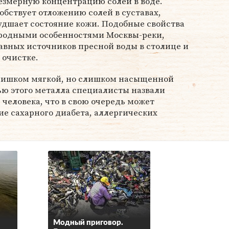
змерную концентрацию солей в воде.
бствует отложению солей в суставах,
удшает состояние кожи. Подобные свойства
иродными особенностями Москвы-реки,
лавных источников пресной воды в столице и
 очистке.
слишком мягкой, но слишком насыщенной
ью этого металла специалисты назвали
 человека, что в свою очередь может
е сахарного диабета, аллергических
Модный приговор.