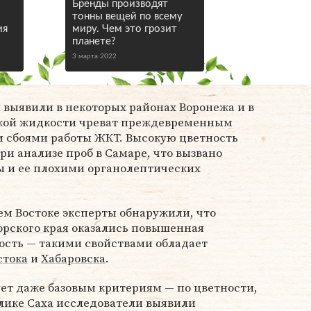
Бренды производят
тонны вещей по всему
ия
миру. Чем это грозит
планете?
3 марта 2022
выявили в некоторых районах Воронежа и в
акой жидкости чреват преждевременным
и сбоями работы ЖКТ. Высокую цветность
ри анализе проб в
Самаре
, что вызвано
ы и ее плохими органолептических
ем Востоке эксперты обнаружили, что
рского края
оказались повышенная
ость — такими свойствами обладает
стока
и
Хабаровска
.
ует даже базовым критериям — по цветности,
лике Саха
исследователи выявили