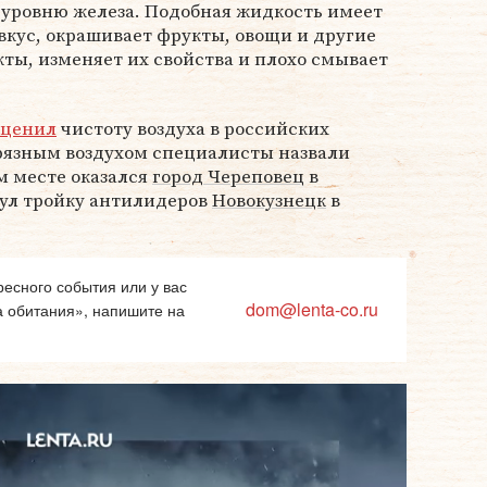
уровню железа. Подобная жидкость имеет
кус, окрашивает фрукты, овощи и другие
ты, изменяет их свойства и плохо смывает
оценил
чистоту воздуха в российских
грязным воздухом специалисты назвали
ом месте оказался
город Череповец
в
нул тройку антилидеров
Новокузнецк
в
есного события или у вас
dom@lenta-co.ru
а обитания», напишите на