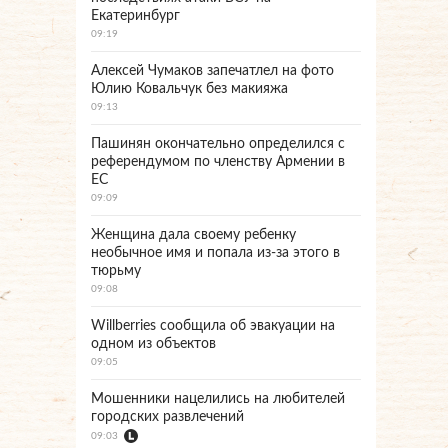
Екатеринбург
09:19
Алексей Чумаков запечатлел на фото
Юлию Ковальчук без макияжа
09:13
Пашинян окончательно определился с
референдумом по членству Армении в
ЕС
09:09
Женщина дала своему ребенку
необычное имя и попала из-за этого в
тюрьму
09:08
Willberries сообщила об эвакуации на
одном из объектов
09:05
Мошенники нацелились на любителей
городских развлечений
09:03