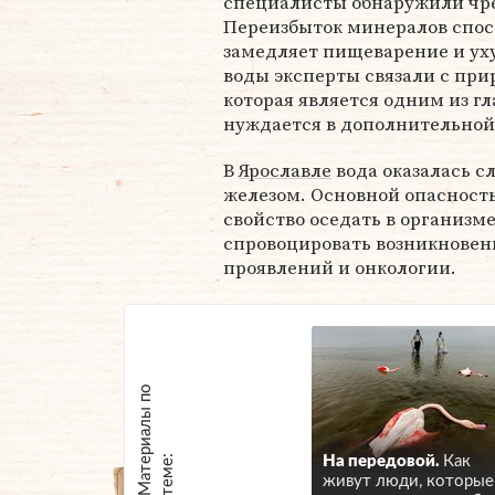
специалисты обнаружили чре
Переизбыток минералов спосо
замедляет пищеварение и ух
воды эксперты связали с пр
которая является одним из г
нуждается в дополнительной
В
Ярославле
вода оказалась 
железом. Основной опасност
свойство оседать в организме
спровоцировать возникновени
проявлений и онкологии.
М
а
т
р
и
а
л
ы
п
о
т
е
м
е
е
:
На передовой.
Как
живут люди, которые