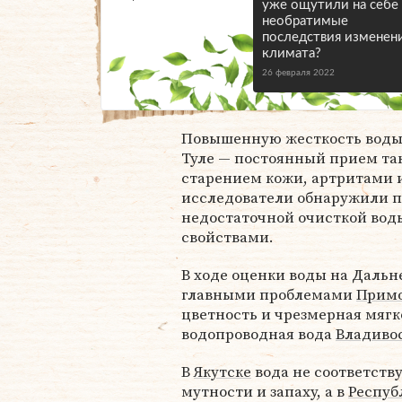
уже ощутили на себе
необратимые
последствия изменен
климата?
26 февраля 2022
Повышенную жесткость воды 
Туле — постоянный прием т
старением кожи, артритами 
исследователи обнаружили п
недостаточной очисткой вод
свойствами.
В ходе оценки воды на Дальн
главными проблемами
Примо
цветность и чрезмерная мягк
водопроводная вода
Владиво
В
Якутске
вода не соответств
мутности и запаху, а в
Респуб