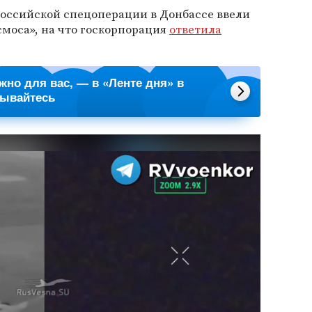
российской спецоперации в Донбассе ввели
моса», на что госкорпорация
ответила
ажно для вас, — в «Ленте дня» в
сывайтесь