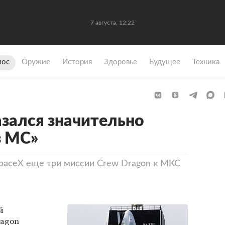
7 августа, 12:22
мос
Оружие
История
Здоровье
Будущее
Техника
азался значительно
з МС»
paceX еще три миссии Crew Dragon к МКС
й
ragon