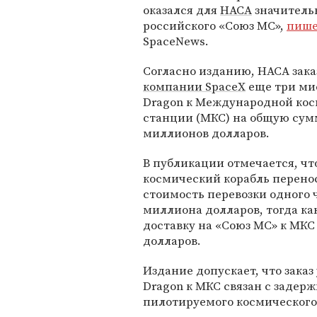
оказался для
НАСА
значитель
российского «Союз МС»,
пиш
SpaceNews.
Согласно изданию, НАСА зака
компании SpaceX
еще три ми
Dragon к Международной ко
станции (МКС) на общую сум
миллионов долларов.
В публикации отмечается, чт
космический корабль переноси
стоимость перевозки одного ч
миллиона долларов, тогда ка
доставку на «Союз МС» к МКС
долларов.
Издание допускает, что зака
Dragon к МКС связан с задер
пилотируемого космического к