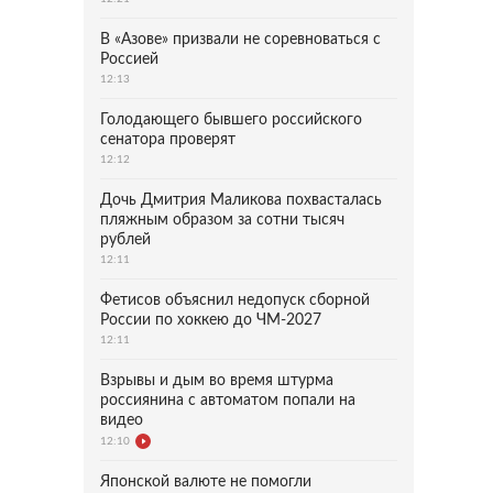
В «Азове» призвали не соревноваться с
Россией
12:13
Голодающего бывшего российского
сенатора проверят
12:12
Дочь Дмитрия Маликова похвасталась
пляжным образом за сотни тысяч
рублей
12:11
Фетисов объяснил недопуск сборной
России по хоккею до ЧМ-2027
12:11
Взрывы и дым во время штурма
россиянина с автоматом попали на
видео
12:10
Японской валюте не помогли