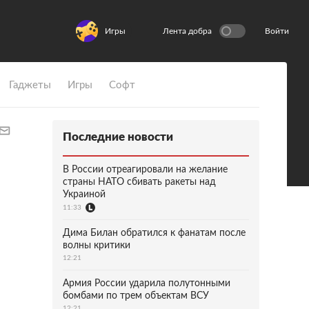
Игры
Лента добра
Войти
Гаджеты
Игры
Софт
Последние новости
В России отреагировали на желание
страны НАТО сбивать ракеты над
Украиной
11:33
Дима Билан обратился к фанатам после
волны критики
12:21
Армия России ударила полутонными
бомбами по трем объектам ВСУ
12:21