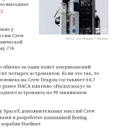
но выгоднее
ет
зало у
ссии Crew
Фото: Joe Skipper / Reuters
смической
му 776
о обычно за один полет американский
т четырех астронавтов. Если это так, то
еловека на Crew Dragon составляет 64,7
к ранее НАСА платило
«Роскосмосу»
за
 одного астронавта по 90 миллионов
з у SpaceX дополнительных миссий Crew
жками в разработке
компанией Boeing
орабля Starliner.