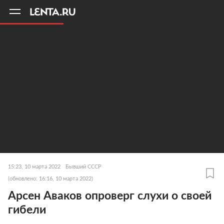
11
A
15:23, 10 марта 2022
Бывший СССР
(обновлено: 16:16, 10 марта 2022)
Арсен Аваков опроверг слухи о своей
гибели