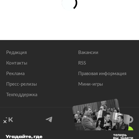
Редакция
Вакансии
Контакты
RSS
Реклама
Правовая информация
Пресс-релизы
Мини-игры
Техподдержка
18
+
Угадайте, где