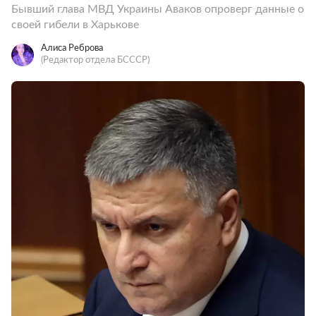
Бывший глава МВД Украины Аваков опроверг данные о
своей гибели в Харькове
Алиса Реброва
(Редактор отдела БСССР)