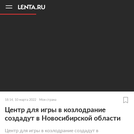
11
A
18:14, 10 марта 2022
Моя страна
Центр для игры в козлодрание
создадут в Новосибирской области
Центр для игры в козлодрание создадут в