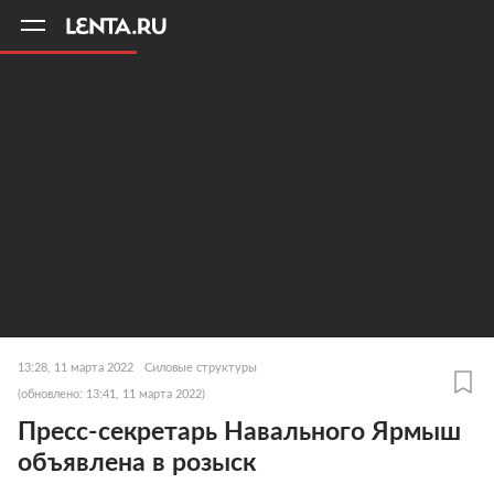
11
A
13:28, 11 марта 2022
Силовые структуры
(обновлено: 13:41, 11 марта 2022)
Пресс-секретарь Навального Ярмыш
объявлена в розыск