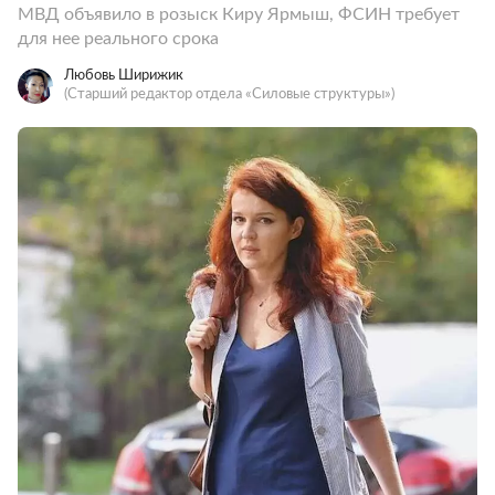
МВД объявило в розыск Киру Ярмыш, ФСИН требует
для нее реального срока
Любовь Ширижик
(Старший редактор отдела «Силовые структуры»)