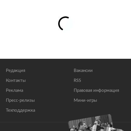
Редакция
Вакансии
Контакты
RSS
Реклама
Правовая информация
Пресс-релизы
Мини-игры
Техподдержка