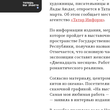
художницы, писательницы и
Лады Аюдаг, откроется в
Тат
марта. Об этом сообщает мес
агентство
«Татар Информ»
.
По информации издания, ме
которое пройдет в выставоч
пространстве Государственно
Республики, получило назван
Отмечается, что основную ча
экспозиции составят женски
«Двенадцать месяцев». Рабо
романтического реализма.
Согласно материалу, центром
китов из океана». Посетител
сказочной графикой. «На выс
Самая моя любимая работа — "
— заявила в интервью издан