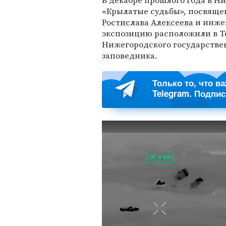
В декабре прошлого года в 
«Крылатые судьбы», посвяще
Ростислава Алексеева
и инже
экспозицию расположили в Т
Нижегородского государствен
заповедника.
Только то, что в
Telegram. Подпи