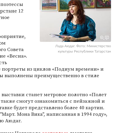
 поэтессы
арстане
12
тное
роприятие,
ном
Лада Аюдаг. Фото: Министерство
го Совета
культуры Республики Татарстан
ие «Весна».
сть
е портреты из циклов «Подиум времени» и
ты выполнены преимущественно в стиле
 выставки станет метровое полотно «Полет
и также смогут ознакомиться с пейзажной и
тавке будет представлено более 40 картин.
Март. Мона Вика", написанная в 1994 году»,
ию Аюдаг.