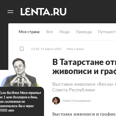
11
A
Моя страна
Все
Люди
Природа
Путешест
13:10, 11 марта 2022
Моя страна
В Татарстане о
живописи и гр
Выставка живописи «Весна» 
Совета Республики
Если бы Илон Маск тратил
по 1 млн долларов в день,
Майя Пономаренко
его состояние не
закончилось бы и через
2000 лет
Выставка живописи и график