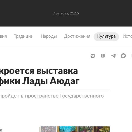
7 августа, 21:15
вия
Традиции
Народы
Достижения
Культура
Ист
ткроется выставка
афики Лады Аюдаг
пройдет в пространстве Государственного
и