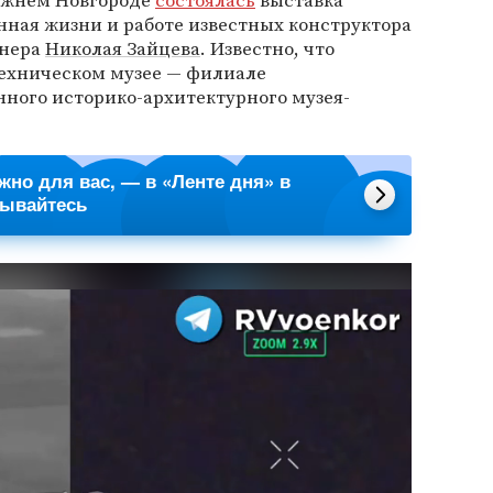
Нижнем Новгороде
состоялась
выставка
нная жизни и работе известных конструктора
нера
Николая Зайцева
. Известно, что
ехническом музее — филиале
ного историко-архитектурного музея-
ажно для вас, — в «Ленте дня» в
сывайтесь