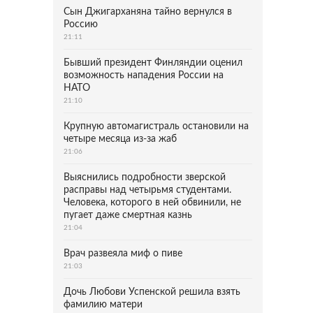
Сын Джигарханяна тайно вернулся в
Россию
21:11
Бывший президент Финляндии оценил
возможность нападения России на
НАТО
21:10
Крупную автомагистраль остановили на
четыре месяца из-за жаб
21:06
Выяснились подробности зверской
расправы над четырьмя студентами.
Человека, которого в ней обвинили, не
пугает даже смертная казнь
21:04
Врач развеяла миф о пиве
21:03
Дочь Любови Успенской решила взять
фамилию матери