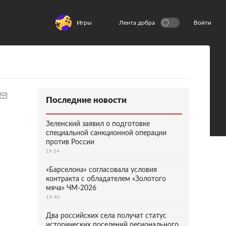
Игры
Лента добра
Войти
Последние новости
Зеленский заявил о подготовке
специальной санкционной операции
против России
19:14
«Барселона» согласовала условия
контракта с обладателем «Золотого
мяча» ЧМ-2026
19:40
Два российских села получат статус
исторических поселений регионального