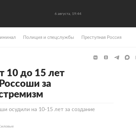
6 августа, 19:44
иминал
Полиция и спецслужбы
Преступная Россия
т 10 до 15 лет
Россоши за
кстремизм
ши осудили на 10-15 лет за создание
«Силовые