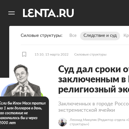
11
A
Силовые структуры
Все
Следствие и суд
Кр
15:10, 15 марта 2022
Силовые структуры
Суд дал сроки о
заключенным в 
религиозный э
Заключенных в городе Россо
Если бы Илон Маск тратил
по 1 млн долларов в день,
экстремистской ячейки
его состояние не
закончилось бы и через
Леонид Микуляк
(Редактор отдела 
2000 лет
структуры»)