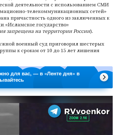
еской деятельности с использованием СМИ
рмационно-телекоммуникационных сетей»
азана причастность одного из заключенных к
и «Исламское государство»
ия запрещена на территории России
).
ружной военный суд приговорил шестерых
руппы к срокам от 10 до 15 лет лишения
ажно для вас, — в «Ленте дня» в
сывайтесь