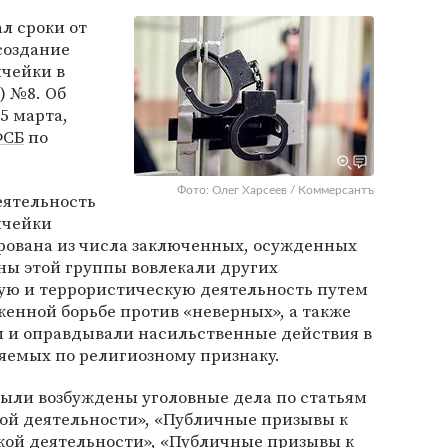
л сроки от
создание
ячейки в
) №8. Об
15 марта,
ФСБ
по
Фото: Олег Харсеев / Коммерсантъ
еятельность
ячейки
рована из числа заключенных, осужденных
ны этой группы вовлекали других
ую и террористическую деятельность путем
енной борьбе против «неверных», а также
 и оправдывали насильственные действия в
яемых по религиозному признаку.
были возбуждены уголовные дела по статьям
ой деятельности», «Публичные призывы к
ой деятельности», «Публичные призывы к