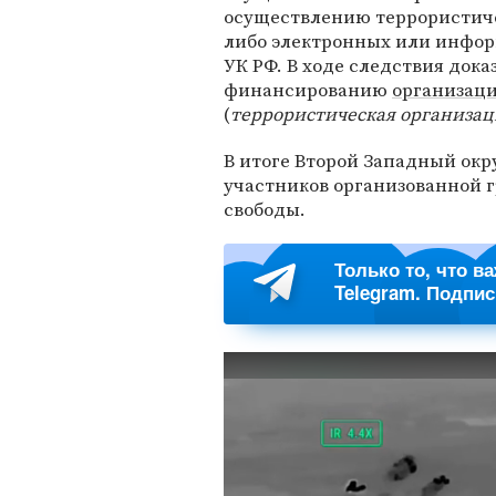
осуществлению террористич
либо электронных или инфо
УК РФ. В ходе следствия док
финансированию
организаци
(
террористическая организац
В итоге Второй Западный ок
участников организованной г
свободы.
Только то, что в
Telegram. Подпи