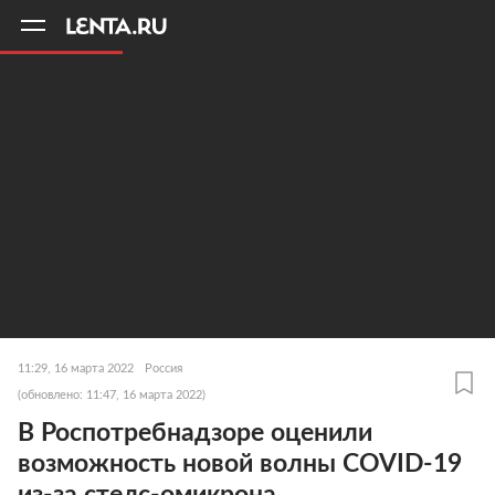
11
A
11:29, 16 марта 2022
Россия
(обновлено: 11:47, 16 марта 2022)
В Роспотребнадзоре оценили
возможность новой волны COVID-19
из-за стелс-омикрона