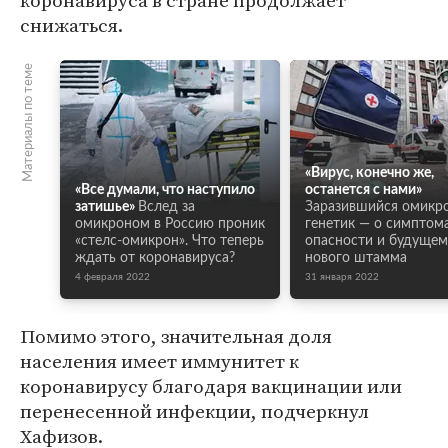
коронавируса в стране продолжает
снижаться.
Материалы по теме
«Вирус, конечно же,
«Все думали, что наступило
останется с нами»
затишье»
Вслед за
Заразившийся омикр
омикроном в Россию проник
генетик — о симптома
«стелс-омикрон». Что теперь
опасности и будущем
ждать от коронавируса?
нового штамма
4 февраля 2022
31 января 2022
Помимо этого, значительная доля
населения имеет иммунитет к
коронавирусу благодаря вакцинации или
перенесенной инфекции, подчеркнул
Хафизов.