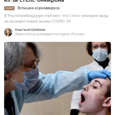
Вспышка коронавируса:
Сюжет
В Роспотребнадзоре считают, что стелс-омикрон вряд
ли вызовет новую волну COVID-19
Анастасия Шейкина
(Заместитель руководителя отдела «Россия»)