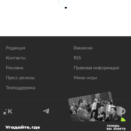
Редакция
Вакансии
Контакты
RSS
Реклама
Правовая информация
Пресс-релизы
Мини-игры
Техподдержка
18
+
Угадайте, где