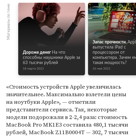
Материалы по теме
Запас прочности.
Appl
выпустила iPad с
Дороже денег
На что
процессором от
способны наушники Apple за
компьютера. Зачем е
63 тысячи рублей
такая мощность?
18 марта 2021
26 мая 2021
«Стоимость устройств Apple увеличилась
значительнее. Максимально взлетели цены
на ноутбуки Apple», — отметили
представители сервиса. Так, некоторые
модели подорожали в 2-2,4 раза: стоимость
MacBook Pro MK1E3 составила 480,1 тысячи
рублей, MacBook Z11B0004T — 302, 7 тысячи